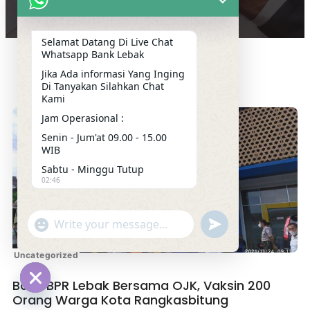
Selamat Datang Di Live Chat
Whatsapp Bank Lebak
Jika Ada informasi Yang Inging
Di Tanyakan Silahkan Chat
Kami
Jam Operasional :
Senin - Jum'at 09.00 - 15.00
WIB
Sabtu - Minggu Tutup
02:46
"+chaty_settings.lang.emoji_picker+"
undefined
WhatsApp
Message
Uncategorized
Bank BPR Lebak Bersama OJK, Vaksin 200
Orang Warga Kota Rangkasbitung
Hide
chaty