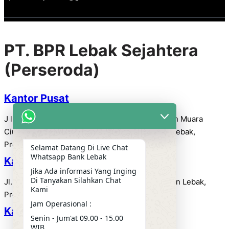
PT. BPR Lebak Sejahtera
(Perseroda)
Kantor Pusat
J l. Raya Holland Sukadiningrat No.6, Keluarahan Muara
Ciujung Timur Kec. Rangkasbitung Kabupaten Lebak,
Provinsi Banten, Indonesia (42314)
Selamat Datang Di Live Chat
Whatsapp Bank Lebak
Kantor Cabang Cipanas
Jika Ada informasi Yang Inging
Di Tanyakan Silahkan Chat
Jl. Raya Cipanas, Kecamatan Cipanas, Kabupaten Lebak,
Kami
Provinsi Banten, Indonesia (42372)
Jam Operasional :
Kantor Cabang Malingping
Senin - Jum'at 09.00 - 15.00
WIB